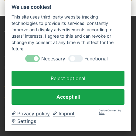
We use cookies!
T
T
T
T
e
e
e
e
This site uses third-party website tracking
i
i
i
i
technologies to provide its services, constantly
l
l
l
l
HINWEIS
:
improve and display advertisements according to
e
e
e
e
n
n
n
n
Die Inhalte dieser Website dienen dem allgemeinen
users' interests. I agree to this and can revoke or
Erfahrungsaustausch und ersetzen
keine ärztliche Beratung
change my consent at any time with effect for the
oder Behandlung
. Wir übernehmen keine Gewähr für die
future.
Aktualität externer Links oder Informationen. Bei
Necessary
Functional
gesundheitlichen Fragen oder Unsicherheiten wenden Sie sich
bitte stets an Ihren behandelnden Arzt. In medizinischen
Notfällen wählen Sie umgehend die
112
.
Reject optional
Impressum
Datenschutzerklärung
Accept all
Cookie-Einstellungen ändern
Cookie Consent by
Privacy policy
Imprint
Prive
© 2026 Defigruppe Kaiserslautern
Settings
Mit Unterstützung von
Webador