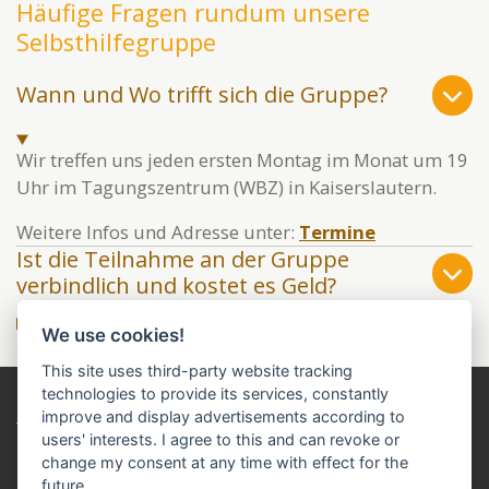
Häufige Fragen rundum unsere
Selbsthilfegruppe
Wann und Wo trifft sich die Gruppe?
Wir treffen uns jeden ersten Montag im Monat um 19
Uhr im Tagungszentrum (WBZ) in Kaiserslautern.
Weitere Infos und Adresse unter:
Termine
Ist die Teilnahme an der Gruppe
verbindlich und kostet es Geld?
We use cookies!
This site uses third-party website tracking
technologies to provide its services, constantly
HINWEIS
:
improve and display advertisements according to
Die Inhalte dieser Website dienen dem allgemeinen
users' interests. I agree to this and can revoke or
Erfahrungsaustausch und ersetzen
keine ärztliche Beratung
change my consent at any time with effect for the
oder Behandlung
. Wir übernehmen keine Gewähr für die
future.